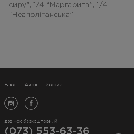
сиру”, 1/4 “Маргарита”, 1/4
Ірпінь/Буча
“Неаполiтанська”
+38 (073) 553-63-36
+38 (096) 880-30-80
Блог
Акції
Кошик
дзвінок безкоштовний
(073) 553-63-36