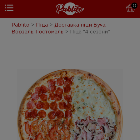
0
Pablito
Pablito
>
Піца
>
Доставка піци Буча,
Ворзель, Гостомель
>
Пiца “4 сезони”
Піца
Бургери
Паста
Суші
Комбо
Салати
Гарніри