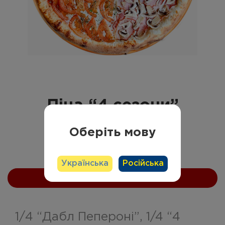
Напої
На головну
Блог
Пiца “4 сезони”
Акції
Оберіть мову
24 см
32 см
40 см
Умови доставки
249
грн
Українська
Російська
Українська
Російська
Замовити
1/4 “Дабл Пеперонi”, 1/4 “4