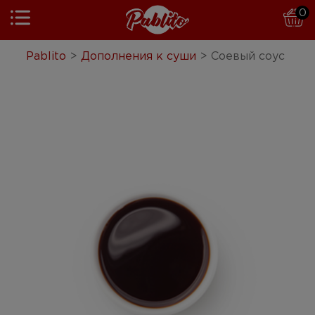
0
Pablito
Pablito
>
Дополнения к суши
>
Соевый соус
Пицца
Бургеры
Паста
Суши
Комбо
Салаты
Гарниры