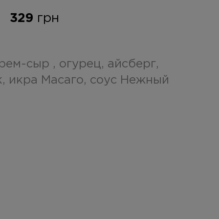
329
грн
крем-сыр , огурец, айсберг,
к, икра Масаго, соус Нежный