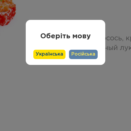
Оберіть мову
рис, нори, лосось, 
томаго, зеленый лу
Українська
Російська
Спайси