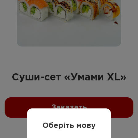
Напитки
На главную
Блог
Акции
Cуши-сет «Умами XL»
Условия доставки
Заказать
Українська
Російська
Оберіть мову
1 399
грн