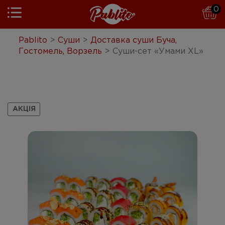
0
Pablito
Pablito
>
Суши
>
Доставка суши Буча,
Гостомель, Ворзель
>
Cуши-сет «Умами XL»
Пицца
Бургеры
Паста
АКЦІЯ
Суши
Комбо
Салаты
Гарниры