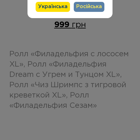
Українська
Російська
Ирпень/Буча
999
грн
+38 (073) 553-63-36
+38 (096) 880-30-80
Ролл «Филадельфия с лососем
XL», Ролл «Филадельфия
Dream с Угрем и Тунцом XL»,
Ролл «Чиз Шримпс з тигровой
креветкой XL», Ролл
«Филадельфия Сезам»